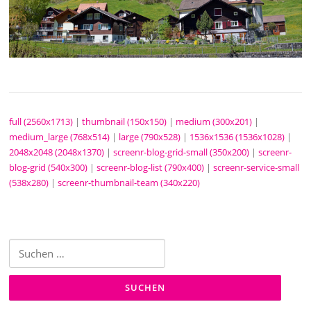
full (2560x1713)
|
thumbnail (150x150)
|
medium (300x201)
|
medium_large (768x514)
|
large (790x528)
|
1536x1536 (1536x1028)
|
2048x2048 (2048x1370)
|
screenr-blog-grid-small (350x200)
|
screenr-
blog-grid (540x300)
|
screenr-blog-list (790x400)
|
screenr-service-small
(538x280)
|
screenr-thumbnail-team (340x220)
Suche
nach: