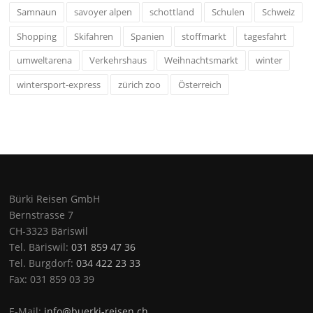
Samnaun
savoyer alpen
schottland
Schulen
Schweiz
Shopping
Skifahren
Spanien
stoffmarkt
tagesfahrt
umweltarena
Verkehrshaus
Weihnachtsmarkt
winter
wintersport-express
zürich zoo
Österreich
Bürki Reisen GmbH
Bernstrasse 7
CH-3323 Bäriswil
Tel. Bäriswil:
031 859 47 36
Tel. Burgdorf:
034 422 23 33
Fax: 031 859 03 39
E-Mail:
info@buerki-reisen.ch