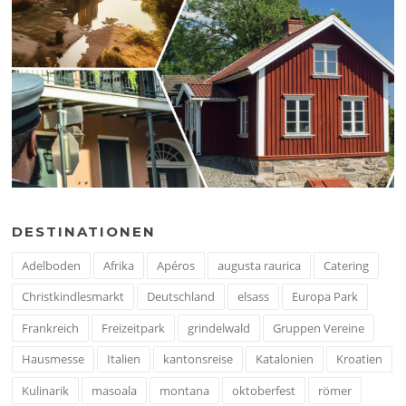
DESTINATIONEN
Adelboden
Afrika
Apéros
augusta raurica
Catering
Christkindlesmarkt
Deutschland
elsass
Europa Park
Frankreich
Freizeitpark
grindelwald
Gruppen Vereine
Hausmesse
Italien
kantonsreise
Katalonien
Kroatien
Kulinarik
masoala
montana
oktoberfest
römer