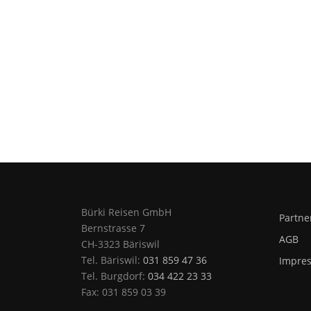
Bürki Reisen GmbH
Partne
Bernstrasse 7
AGB
CH-3323 Bäriswil
Tel. Bäriswil:
031 859 47 36
Impre
Tel. Burgdorf:
034 422 23 33
Fax: 031 859 03 39