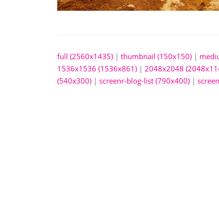
full (2560x1435)
|
thumbnail (150x150)
|
medi
1536x1536 (1536x861)
|
2048x2048 (2048x11
(540x300)
|
screenr-blog-list (790x400)
|
screen