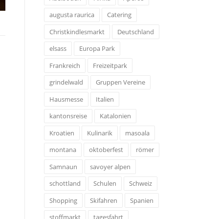
augusta raurica
Catering
Christkindlesmarkt
Deutschland
elsass
Europa Park
Frankreich
Freizeitpark
grindelwald
Gruppen Vereine
Hausmesse
Italien
kantonsreise
Katalonien
Kroatien
Kulinarik
masoala
montana
oktoberfest
römer
Samnaun
savoyer alpen
schottland
Schulen
Schweiz
Shopping
Skifahren
Spanien
stoffmarkt
tagesfahrt