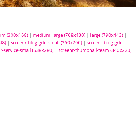
um (300x168)
|
medium_large (768x430)
|
large (790x443)
|
48)
|
screenr-blog-grid-small (350x200)
|
screenr-blog-grid
r-service-small (538x280)
|
screenr-thumbnail-team (340x220)