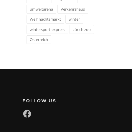
umweltarena
Verkehrshaus
Weihnachtsmarkt
winter
wintersport-express
zürich zoo
Österreich
FOLLOW US
Facebook