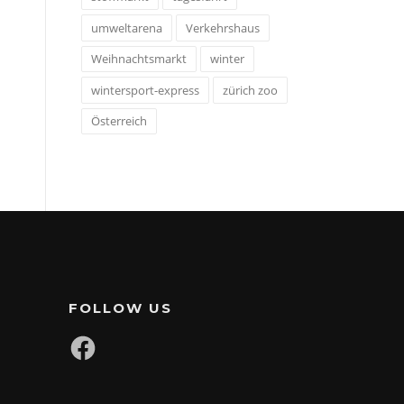
umweltarena
Verkehrshaus
Weihnachtsmarkt
winter
wintersport-express
zürich zoo
Österreich
FOLLOW US
Facebook