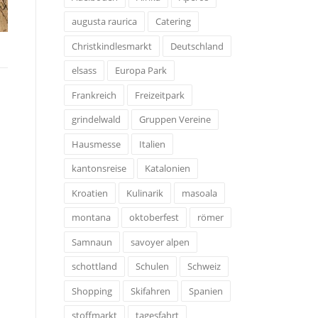
augusta raurica
Catering
Christkindlesmarkt
Deutschland
elsass
Europa Park
Frankreich
Freizeitpark
grindelwald
Gruppen Vereine
Hausmesse
Italien
kantonsreise
Katalonien
Kroatien
Kulinarik
masoala
montana
oktoberfest
römer
Samnaun
savoyer alpen
schottland
Schulen
Schweiz
Shopping
Skifahren
Spanien
stoffmarkt
tagesfahrt