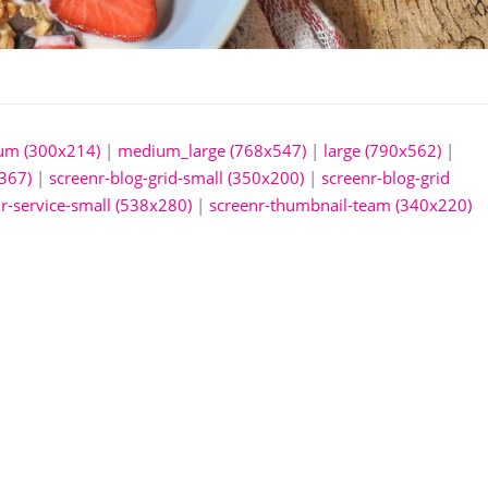
um (300x214)
|
medium_large (768x547)
|
large (790x562)
|
367)
|
screenr-blog-grid-small (350x200)
|
screenr-blog-grid
r-service-small (538x280)
|
screenr-thumbnail-team (340x220)