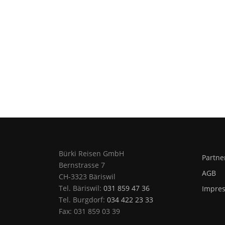
Bürki Reisen GmbH
Partne
Bernstrasse 7
AGB
CH-3323 Bäriswil
Tel. Bäriswil:
031 859 47 36
Impre
Tel. Burgdorf:
034 422 23 33
Fax: 031 859 03 39