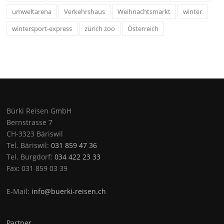
umweltarena
Verkehrshaus
Weihnachtsmarkt
winter
wintersport-express
zürich zoo
Österreich
Bürki Reisen GmbH
Bernstrasse 7
CH-3323 Bäriswil
Tel. Bäriswil:
031 859 47 36
Tel. Burgdorf:
034 422 23 33
Fax: 031 859 03 39
E-Mail:
info@buerki-reisen.ch
Partner