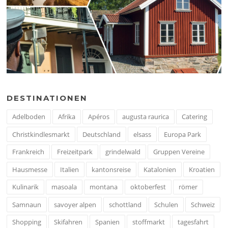
DESTINATIONEN
Adelboden
Afrika
Apéros
augusta raurica
Catering
Christkindlesmarkt
Deutschland
elsass
Europa Park
Frankreich
Freizeitpark
grindelwald
Gruppen Vereine
Hausmesse
Italien
kantonsreise
Katalonien
Kroatien
Kulinarik
masoala
montana
oktoberfest
römer
Samnaun
savoyer alpen
schottland
Schulen
Schweiz
Shopping
Skifahren
Spanien
stoffmarkt
tagesfahrt